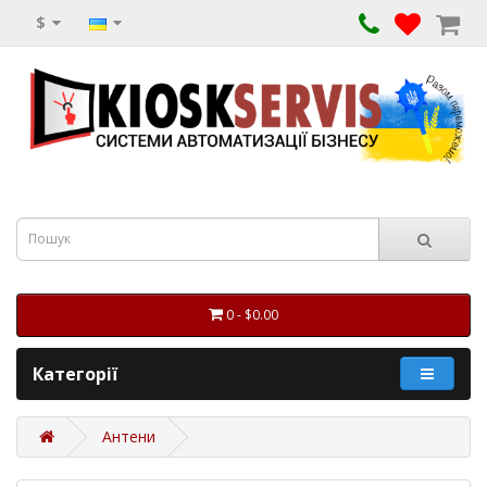
$
0 - $0.00
Категорії
Антени