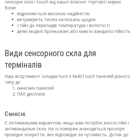
сенсорні скла i-touch
від нашої власної торгової марки.
Вони:
відрізняються високою надійністю
витримують тисячі натискань щодня
стійкі до перепадів температури і вологості
деякі моделі броньовані або мають вандалостійкість
Види сенсорного скла для
терміналів
Наш асортимент складається з
MultiTouch панелей
різного
типу дії:
ємнісних панелей
ПАХ дисплеїв
Ємнісні
.
Є оптимальним варіантом, якщо вам потрібні зносостійкі і
антивандальні скла
. На їх поверхні знаходиться прозоре
провідне покриття, яке відповідає за чутливість. Дотик до