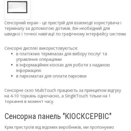
Сенсорний екран
- це пристрій для взаємодії користувача і
терміналу
за допомогою дотиків. Він необхідний для
швидкої і точної навігації по графічному інтерфейсу системи.
Сенсорні дисплеї
використовуються:
в платіжних терміналах
для вибору послуг та
управління операціями
в інформаційних кіосках
для роботи з наданою
інформацією
в паркоматах
для оплати парковки
Сенсорне скло MultiTouch
працюють за принципом відгуку
на 4-10 торкань одночасно, а
SingleTouch
тільки на 1
торкання в момент часу.
Сенсорна панель "КІОСКСЕРВІС"
Крім пристроїв від відомих виробників, ми пропонуємо