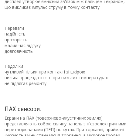
дисплея
утворює ємнісний зв'язок між пальцем і
екраном
,
що викликає імпульс струму в точку контакту.
Переваги
надійність
прозорість
малий час відгуку
довговічність
Недоліки
чутливий тільки при контакті зі шкірою
низька працездатність при низьких температурах
не підлягає ремонту
ПАХ сенсори.
Екрани на ПАХ
(поверхнево-акустичних хвилях)
представляють собою скляну панель з п'єзоелектричними
перетворювачами (ПЕП) по кутах. При торканні, приймачі
фіксують зміну стану місця торкання, а мікроконтролер