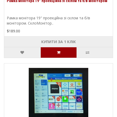
Рамка монітора 19" проекційна зі склом та б/в монітором
Рамка монітора 19" проекційна зі склом та б/в
монітором. СклоМонітор..
$189.00
КУПИТИ ЗА 1 КЛIК