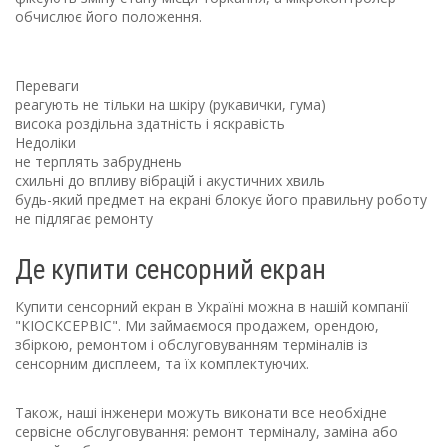
обчислює його положення.
Переваги
реагують не тільки на шкіру (рукавички, гума)
висока роздільна здатність і яскравість
Недоліки
не терплять забруднень
схильні до впливу вібрацій і акустичних хвиль
будь-який предмет на екрані блокує його правильну роботу
не підлягає ремонту
Де купити сенсорний екран
Купити сенсорний екран в Україні
можна в нашій компанії
"КІОСКСЕРВІС". Ми займаємося продажем, орендою,
збіркою, ремонтом і обслуговуванням
терміналів
із
сенсорним дисплеем
, та їх комплектуючих.
Також, наші інженери можуть виконати все необхідне
сервісне обслуговування
:
ремонт терміналу
,
заміна
або