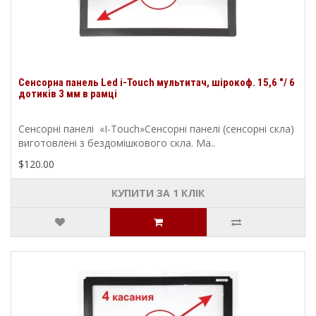
Сенсорна панель Led i-Touch мультитач, шірокоф. 15,6 "/ 6
дотиків 3 мм в рамці
Сенсорні панелі «I-Touch»Сенсорні панелі (сенсорні скла)
виготовлені з бездомішкового скла. Ма..
$120.00
КУПИТИ ЗА 1 КЛIК