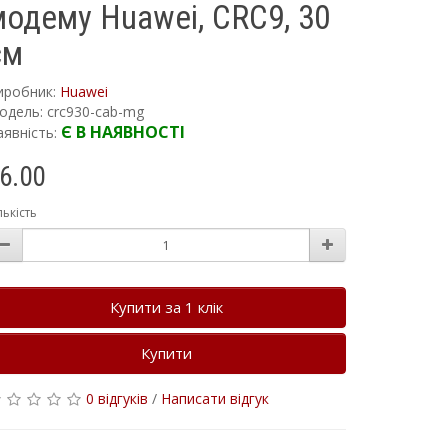
модему Huawei, CRC9, 30
см
иробник:
Huawei
одель: crc930-cab-mg
Є В НАЯВНОСТІ
аявність:
6.00
лькість
Купити за 1 клiк
Купити
0 відгуків
/
Написати відгук