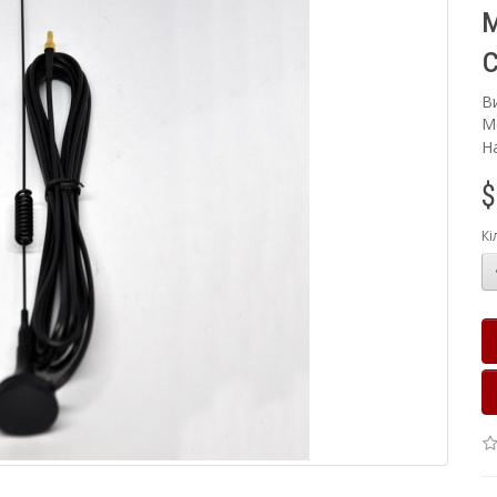
В
М
Н
$
Кі