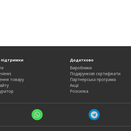
 підтримки
Додатково
ти
Виробники
eviews
Подарункові сертифікати
ення товару
Партнерська програма
айту
Акції
уратор
Розсилка