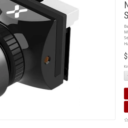
N
S
В
М
Se
Н
$
Кі