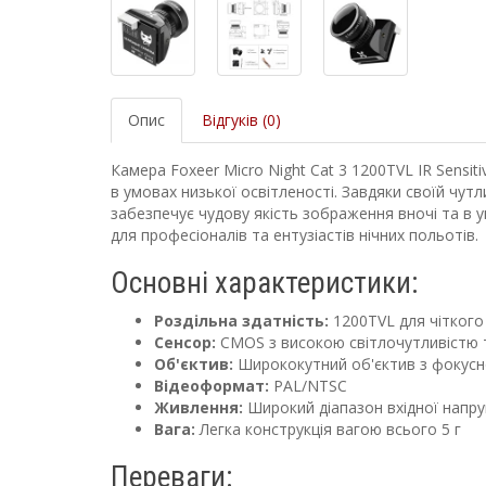
Опис
Відгуків (0)
Камера Foxeer Micro Night Cat 3 1200TVL IR Sensit
в умовах низької освітленості. Завдяки своїй чу
забезпечує чудову якість зображення вночі та в 
для професіоналів та ентузіастів нічних польотів.
Основні характеристики:
Роздільна здатність:
1200TVL для чіткого
Сенсор:
CMOS з високою світлочутливістю т
Об'єктив:
Ширококутний об'єктив з фокусн
Відеоформат:
PAL/NTSC
Живлення:
Широкий діапазон вхідної напру
Вага:
Легка конструкція вагою всього 5 г
Переваги: