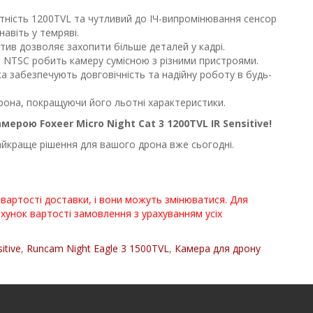
тність 1200TVL та чутливий до ІЧ-випромінювання сенсор
авіть у темряві.
ив дозволяє захопити більше деталей у кадрі.
 NTSC робить камеру сумісною з різними пристроями.
ка забезпечують довговічність та надійну роботу в будь-
 дрона, покращуючи його льотні характеристики.
ерою Foxeer Micro Night Cat 3 1200TVL IR Sensitive!
йкраще рішення для вашого дрона вже сьогодні.
я вартості доставки, і вони можуть змінюватися. Для
хунок вартості замовлення з урахуванням усіх
itive
,
Runcam Night Eagle 3 1500TVL
,
Камера для дрону