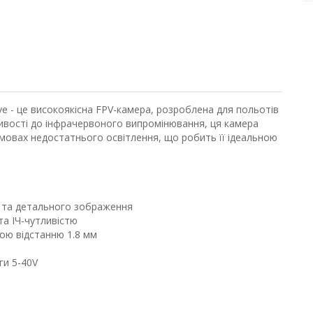
ive - це високоякісна FPV-камера, розроблена для польотів
тливості до інфрачервоного випромінювання, ця камера
умовах недостатнього освітлення, що робить її ідеальною
 та детального зображення
а ІЧ-чутливістю
ою відстанню 1.8 мм
ги 5-40V