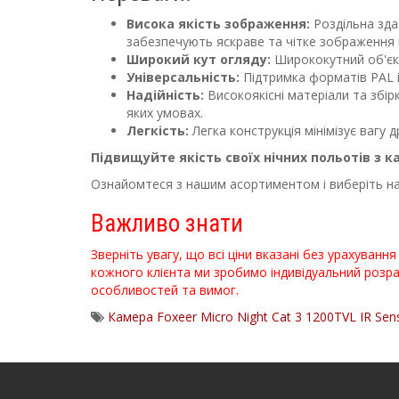
Висока якість зображення:
Роздільна зда
забезпечують яскраве та чітке зображення н
Широкий кут огляду:
Ширококутний об'єкт
Універсальність:
Підтримка форматів PAL і
Надійність:
Високоякісні матеріали та збір
яких умовах.
Легкість:
Легка конструкція мінімізує вагу
Підвищуйте якість своїх нічних польотів з кам
Ознайомтеся з нашим асортиментом і виберіть на
Важливо знати
Зверніть увагу, що всі ціни вказані без урахуванн
кожного клієнта ми зробимо індивідуальний розра
особливостей та вимог.
Камера Foxeer Micro Night Cat 3 1200TVL IR Sens