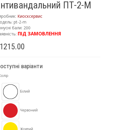
антивандальний ПТ-2-M
иробник:
Киосксервис
одель: pt-2-m
нусні бали: 200
ПІД ЗАМОВЛЕННЯ
аявність:
1215.00
оступні варіанти
Колір
Білий
Червоний
Жовтий