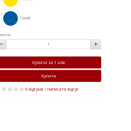
Синій
лькість
Купити за 1 клiк
Купити
0 відгуків
/
Написати відгук