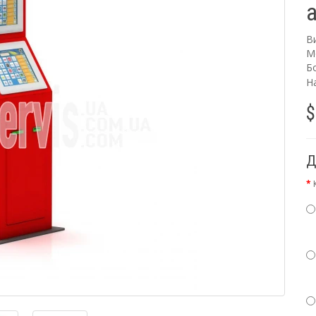
В
М
Бо
Н
$
Д