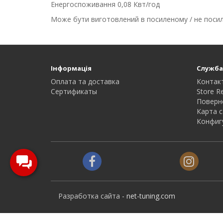
Енергоспоживання 0,08 Квт/год
Може бути виготовлений в посиленому / не посиле
Інформація
Служба
Оплата та доставка
Контак
Сертификаты
Store R
Поверн
Карта с
Конфиг
Разработка сайта
- net-tuning.com