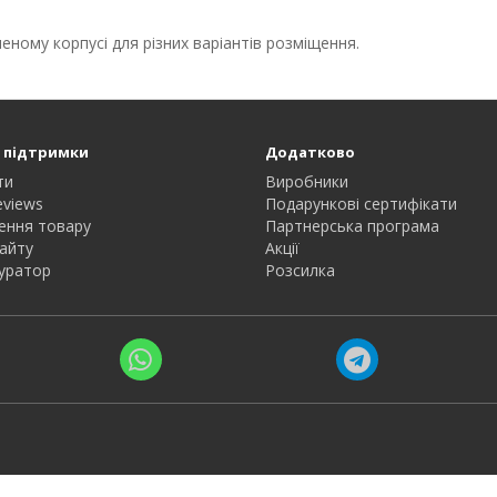
ному корпусі для різних варіантів розміщення.
 підтримки
Додатково
ти
Виробники
eviews
Подарункові сертифікати
ення товару
Партнерська програма
айту
Акції
уратор
Розсилка