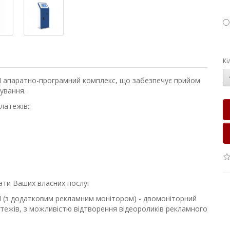
Кі
M
апаратно-програмний комплекс, що забезпечує прийом
ування.
латежів::
ати Ваших власних послуг
M
(з додатковим рекламним монітором) - двомоніторний
атежів, з можливістю відтворення відеороликів рекламного