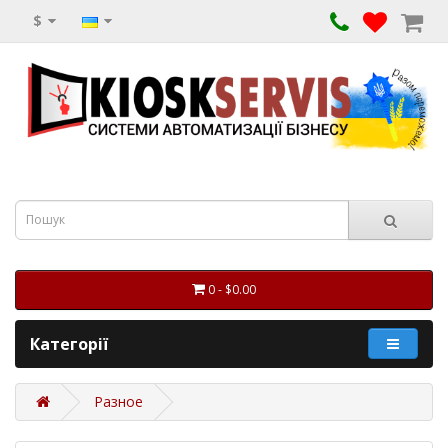
$
0 - $0.00
Категорії
Разное